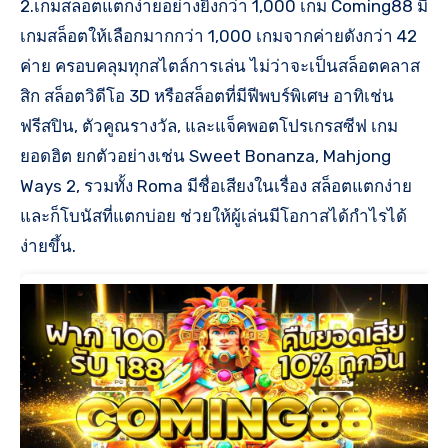
2.เกมสล็อตแตกง่ายอย่างยิ่งกว่า 1,000 เกม Coming88 มี
เกมสล็อตให้เลือกมากกว่า 1,000 เกมจากค่ายดังกว่า 42
ค่าย ครอบคลุมทุกสไตล์การเล่น ไม่ว่าจะเป็นสล็อตคลาส
สิก สล็อตวิดีโอ 3D หรือสล็อตที่มีฟีพบร์พิเศษ อาทิเช่น
ฟรีสปิน, ตัวคูณรางวัล, และแจ็คพอตโปรเกรสซีฟ เกม
ยอดฮิต ยกตัวอย่างเช่น Sweet Bonanza, Mahjong
Ways 2, รวมทั้ง Roma มีชื่อเสียงในเรื่อง สล็อตแตกง่าย
และก็โบนัสที่แตกบ่อย ช่วยให้ผู้เล่นมีโอกาสได้กำไรได้
ง่ายขึ้น.