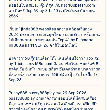
น้อยรับโบนัสเยอะ คุ้มที่สุด เว็บตรง 188bets4.com
เครดิตฟรี Top 69 by Zita 10 เวปไซต์ตรง กันยายน
2569
เว็บแม่ jinda888 websiteแตกง่าย สล็อตเว็บตรง
2026 ประสบการณ์เล่นยุคใหม่ ระบบเสถียร พร้อมเกม
ให้เลือกมากมาย ทดลองเล่น Top 41 by Filomena
jin888.asia 11 SEP 26 คาสิโนออนไลน์
บาคาร่า168 รู้ก่อนเลือกโต๊ะ เล่นได้มั่นใจกว่า Top 72
by Tricia sexy168c.com ดีลสมาชิกใหม่ ชนะ/แพ้ 8
ตาติด รับ 5 หมื่น ระบบเสถียร อัปเดตล่าสุด บาคาร่าสด
ดีลเลอร์สาวสวย บาคาร่า168 สมัครปุ๊บ รับโปรปั๊บ 17
Sep 26
Pussy888 pussy888play.me 29 Sep 2026
pussy888play อาณาจักรเกมออนไลน์ที่ครบเครื่อง
ที่สุด แจกเพชร ฟรีทุกวัน สมจริง เสียงดี กราฟฟิค 3D
สวรรค์ของนักลงทุน pussy888 กดสมัคร รับความ