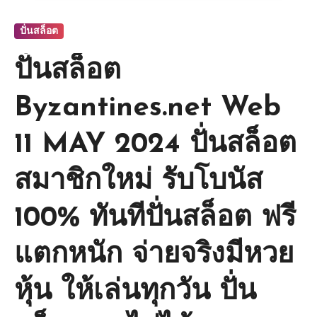
ปั่นสล็อต
ปั่นสล็อต
Byzantines.net Web
11 MAY 2024 ปั่นสล็อต
สมาชิกใหม่ รับโบนัส
100% ทันทีปั่นสล็อต ฟรี
แตกหนัก จ่ายจริงมีหวย
หุ้น ให้เล่นทุกวัน ปั่น