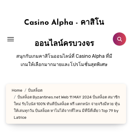
Skip
to
content
Casino Alpha - คาสิโน
ออนไลน์ครบวงจร
สนุกกับเกมคาสิโนออนไลน์ที่ Casino Alpha ที่มี
เกมให้เลือกมากมายและโปรโมชั่นสุดพิเศษ
Home
ปั่นสล็อต
ปั่นสล็อต Byzantines.net Web 11 MAY 2024 ปั่นสล็อต สมาชิก
ใหม่ รับโบนัส 100% ทันทีปั่นสล็อต ฟรี แตกหนัก จ่ายจริงมีหวย หุ้น
ให้เล่นทุกวัน ปั่นสล็อต หาไม่ได้จากที่ไหน มีที่นี่ที่เดียว Top 79 by
Latrice