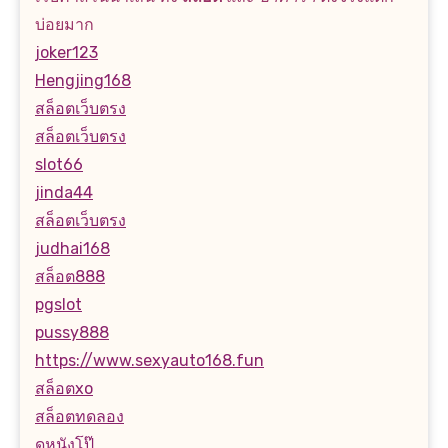
บ่อยมาก
joker123
Hengjing168
สล็อตเว็บตรง
สล็อตเว็บตรง
slot66
jinda44
สล็อตเว็บตรง
judhai168
สล็อต888
pgslot
pussy888
https://www.sexyauto168.fun
สล็อตxo
สล็อตทดลอง
ดูหนังโป๊