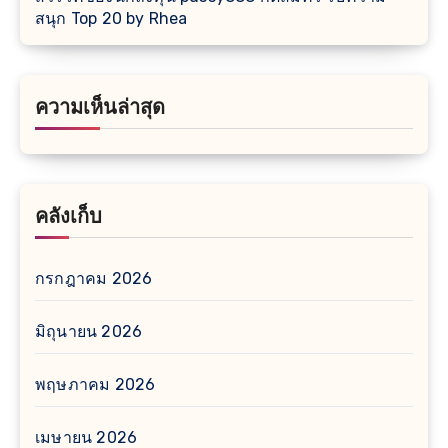
สนุก Top 20 by Rhea
ความเห็นล่าสุด
คลังเก็บ
กรกฎาคม 2026
มิถุนายน 2026
พฤษภาคม 2026
เมษายน 2026