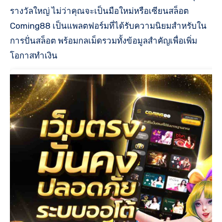
รางวัลใหญ่ ไม่ว่าคุณจะเป็นมือใหม่หรือเซียนสล็อต
Coming88 เป็นแพลตฟอร์มที่ได้รับความนิยมสำหรับใน
การปั่นสล็อต พร้อมกลเม็ดรวมทั้งข้อมูลสำคัญเพื่อเพิ่ม
โอกาสทำเงิน