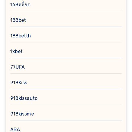
168สล็อต
188bet
188betth
1xbet
77UFA
918Kiss
918kissauto
918kissme
ABA