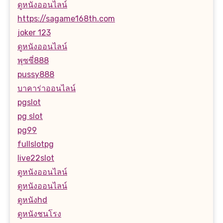
ดูหนังออนไลน์
https://sagame168th.com
joker 123
ดูหนังออนไลน์
พุซซี่888
pussy888
บาคาร่าออนไลน์
pgslot
pg slot
pg99
fullslotpg
live22slot
ดูหนังออนไลน์
ดูหนังออนไลน์
ดูหนังhd
ดูหนังชนโรง