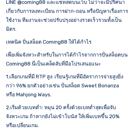
LINE @coming88 และแชทสดบนเว็บ ไม่ว่าจะมีปริศนา
เกี่ยวกับการลงทะเบียน การฝาก-ถอน หรือปัญหาเรื่องการ
ใช้งาน ทีมงานจะช่วยปรับปรุงอย่างรวดเร็วรวมทั้งเป็น
มิตร.
เทคนิค ปั่นสล็อต Coming88 ให้ได้กำไร
เพื่อเพิ่มจังหวะสำหรับในการได้กำไรจากการปั่นสล็อตบน
Coming88 นี่เป็นเคล็ดลับที่มือโปรเสนอแนะ
1.เลือกเกมที่มี RTP สูง: เรียนรู้เกมที่มีอัตราการจ่ายสูงยิ่ง
กว่า 96% ยกตัวอย่างเช่น ปั่นสล็อต Sweet Bonanza
หรือ Mahjong Ways.
2.เริ่มด้วยเบทต่ำ: หมุน 20 ครั้งด้วยเบทต่ำสุดเพื่อจับ
จังหวะเกม ถ้าหากยังไม่เข้าโบนัส ให้เพิ่มเบทขึ้น 20%
หรือเปลี่ยนเกม.