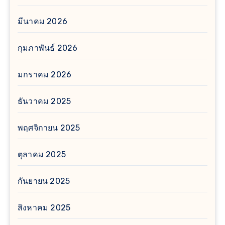
มีนาคม 2026
กุมภาพันธ์ 2026
มกราคม 2026
ธันวาคม 2025
พฤศจิกายน 2025
ตุลาคม 2025
กันยายน 2025
สิงหาคม 2025