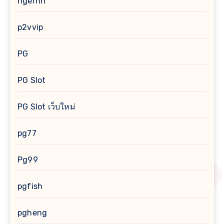
ngernn
p2vvip
PG
PG Slot
PG Slot เว็บใหม่
pg77
Pg99
pgfish
pgheng