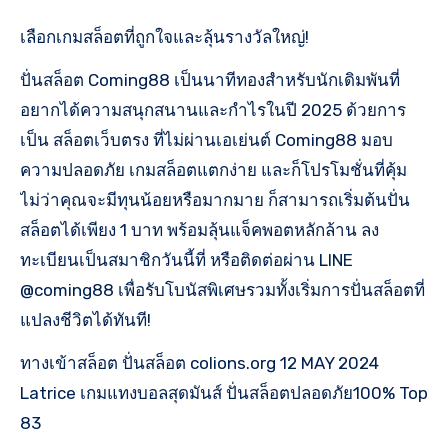
เลือกเกมสล็อตที่ถูกใจและลุ้นรางวัลใหญ่!
ปั่นสล็อต Coming88 เป็นนาทีทองสำหรับนักเดิมพันที่
อยากได้ความสนุกสนานและกำไรในปี 2025 ด้วยการ
เป็น สล็อตเว็บตรง ที่ไม่ผ่านเอเย่นต์ Coming88 มอบ
ความปลอดภัย เกมสล็อตแตกง่าย และก็โปรโมชั่นที่คุ้ม
ไม่ว่าคุณจะมีทุนน้อยหรือมากมาย ก็สามารถเริ่มต้นปั่น
สล็อตได้เพียง 1 บาท พร้อมลุ้นแจ็คพอตหลักล้าน ลง
ทะเบียนเป็นสมาชิกวันนี้ที่ หรือติดต่อผ่าน LINE
@coming88 เพื่อรับโบนัสพิเศษรวมทั้งเริ่มการปั่นสล็อตที่
แปลงชีวิตได้ทันที!
ทางเข้าสล็อต ปั่นสล็อต colions.org 12 MAY 2024
Latrice เกมแทงบอลสุดมันส์ ปั่นสล็อตปลอดภัย100% Top
83