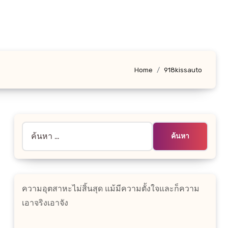
Home
918kissauto
ค้นหา
สำหรับ:
ความอุตสาหะไม่สิ้นสุด แม้มีความตั้งใจและก็ความ
เอาจริงเอาจัง