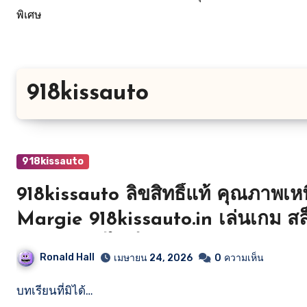
พิเศษ
918kissauto
918kissauto
918kissauto ลิขสิทธิ์แท้ คุณภาพเห
Margie 918kissauto.in เล่นเกม สล็
เลือกตามสไตล์ ของคุณ 918kissauto สมัครใหม่รับทุนฟรี กำไรล้นมือ
Ronald Hall
เมษายน 24, 2026
0
ความเห็น
26 May 2569
บทเรียนที่มิได้…