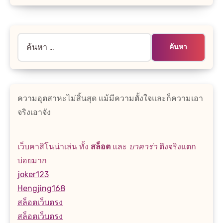
Cameron
ค้นหา
สำหรับ:
ความอุตสาหะไม่สิ้นสุด แม้มีความตั้งใจและก็ความเอา
จริงเอาจัง
เว็บคาสิโนน่าเล่น ทั้ง
สล็อต
และ
บาคาร่า
ตึงจริงแตก
บ่อยมาก
joker123
Hengjing168
สล็อตเว็บตรง
สล็อตเว็บตรง