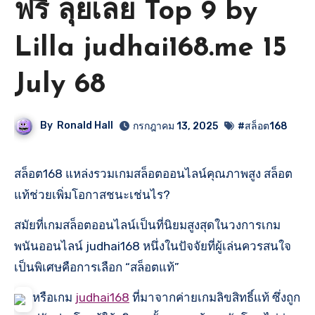
ฟรี ลุยเลย Top 9 by
Lilla judhai168.me 15
July 68
By
Ronald Hall
กรกฎาคม 13, 2025
#สล็อต168
สล็อต168 แหล่งรวมเกมสล็อตออนไลน์คุณภาพสูง สล็อต
แท้ช่วยเพิ่มโอกาสชนะเช่นไร?
สมัยที่เกมสล็อตออนไลน์เป็นที่นิยมสูงสุดในวงการเกม
พนันออนไลน์ judhai168 หนึ่งในปัจจัยที่ผู้เล่นควรสนใจ
เป็นพิเศษคือการเลือก “สล็อตแท้”
หรือเกม
judhai168
ที่มาจากค่ายเกมลิขสิทธิ์แท้ ซึ่งถูก