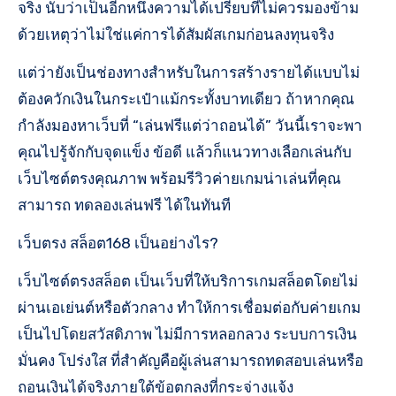
จริง นับว่าเป็นอีกหนึ่งความได้เปรียบที่ไม่ควรมองข้าม
ด้วยเหตุว่าไม่ใช่แค่การได้สัมผัสเกมก่อนลงทุนจริง
แต่ว่ายังเป็นช่องทางสำหรับในการสร้างรายได้แบบไม่
ต้องควักเงินในกระเป๋าแม้กระทั้งบาทเดียว ถ้าหากคุณ
กำลังมองหาเว็บที่ “เล่นฟรีแต่ว่าถอนได้” วันนี้เราจะพา
คุณไปรู้จักกับจุดแข็ง ข้อดี แล้วก็แนวทางเลือกเล่นกับ
เว็บไซต์ตรงคุณภาพ พร้อมรีวิวค่ายเกมน่าเล่นที่คุณ
สามารถ ทดลองเล่นฟรี ได้ในทันที
เว็บตรง สล็อต168 เป็นอย่างไร?
เว็บไซต์ตรงสล็อต เป็นเว็บที่ให้บริการเกมสล็อตโดยไม่
ผ่านเอเย่นต์หรือตัวกลาง ทำให้การเชื่อมต่อกับค่ายเกม
เป็นไปโดยสวัสดิภาพ ไม่มีการหลอกลวง ระบบการเงิน
มั่นคง โปร่งใส ที่สำคัญคือผู้เล่นสามารถทดสอบเล่นหรือ
ถอนเงินได้จริงภายใต้ข้อตกลงที่กระจ่างแจ้ง