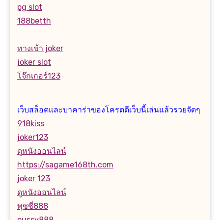
pg slot
188betth
ทางเข้า joker
joker slot
โจ๊กเกอร์123
เว็บสล็อตและบาคาร่าของโครตดีเว็บนี้เล่นแล้วรวยจัดๆ
918kiss
joker123
ดูหนังออนไลน์
https://sagame168th.com
joker 123
ดูหนังออนไลน์
พุซซี่888
pussy888