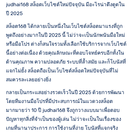
judhai168 สล็อตเว็บไซต์ใหม่ปัจจุบัน มีอะไรน่าดึงดูดใน
ปี 2025
สล็อต168 ได้กลายเป็นหนึ่งในเว็บไซต์สล็อตมาแรงที่ถูก
พูดถึงอย่างมากในปี 2025 นี้ ไม่ว่าจะเป็นนักพนันมือใหม่
หรือมือโปร ต่างก็สนใจรวมทั้งเลือกใช้บริการจากเว็บไซต์
นี้อย่างต่อเนื่อง ด้วยคุณลักษณะที่ตอบโจทย์ครบอีกทั้งใน
ด้านคุณภาพ ความปลอดภัย ระบบที่ล้ำสมัย และก็โบนัสที่
แจกไม่ยั้ง สล็อตถือเป็นเว็บไซต์สล็อตใหม่ปัจจุบันที่ไม่
สมควรละเลยอย่างยิ่ง
กลายเป็นกระแสอย่างรวดเร็วในปี 2025 ด้วยการพัฒนา
โดยทีมงานมือโปรที่มีประสบการณ์ในแวดวงสล็อต
มากมายว่า 10 ปี judhai168 จึงถูกวางแบบมาเพื่อตอบ
ปัญหาทุกสิ่งที่จำเป็นของผู้เล่น ไม่ว่าจะเป็นในเรื่องของ
เกมที่นานาประการ การใช้งานที่ง่าย โบนัสที่แจกจริง