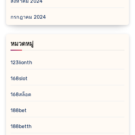
สิงหาคม 2024
กรกฎาคม 2024
หมวดหมู่
123lionth
168slot
168สล็อต
188bet
188betth