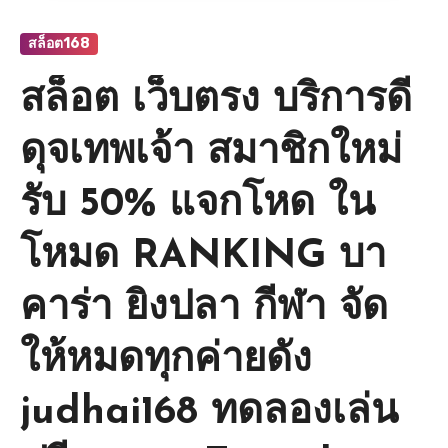
สล็อต168
สล็อต เว็บตรง บริการดี
ดุจเทพเจ้า สมาชิกใหม่
รับ 50% แจกโหด ใน
โหมด RANKING บา
คาร่า ยิงปลา กีฬา จัด
ให้หมดทุกค่ายดัง
judhai168 ทดลองเล่น