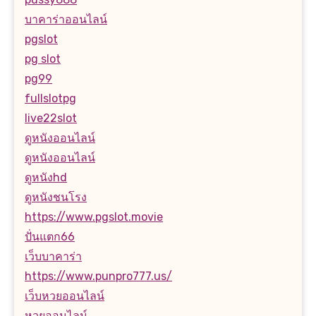
บาคาร่าออนไลน์
pgslot
pg slot
pg99
fullslotpg
live22slot
ดูหนังออนไลน์
ดูหนังออนไลน์
ดูหนังhd
ดูหนังชนโรง
https://www.pgslot.movie
ปั่นแตก66
เว็บบาคาร่า
https://www.punpro777.us/
เว็บหวยออนไลน์
หวยออนไลน์