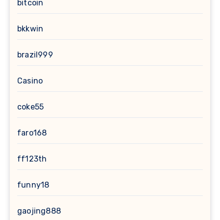
bitcoin
bkkwin
brazil999
Casino
coke55
faro168
ff123th
funny18
gaojing888