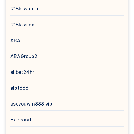
918kissauto
918kissme
ABA
ABAGroup2
allbet24hr
alot666
askyouwin888 vip
Baccarat