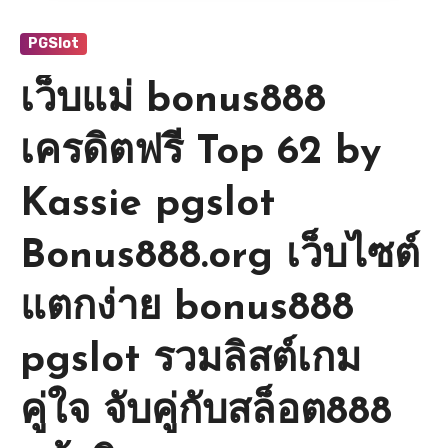
PGSlot
เว็บแม่ bonus888
เครดิตฟรี Top 62 by
Kassie pgslot
Bonus888.org เว็บไซต์
แตกง่าย bonus888
pgslot รวมลิสต์เกม
คู่ใจ จับคู่กับสล็อต888