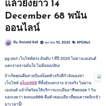
แล้วยิงยาว 14
December 68 พนัน
ออนไลน์
By
Ronald Hall
ตุลาคม 10, 2025
#PGSlot
pg slot เว็บไซต์ตรง อันดับ 1 ที่ปี 2025 ไม่ผ่านเอเย่นต์
แตกง่ายจ่ายมั่นใจ ไม่มีหลอกฝัน!
ถ้าเกิดคุณคือสายปั่นสล็อตตัวจริงที่กำลังมองหา
เว็บไซต์
สล็อต888
ที่ทั้งยังแตกง่าย จ่ายจริง ไม่ผ่าน
เอเย่นต์ แล้วก็พร้อมให้บริการแบบมืออาชีพตลอด 1 วัน
บอกเลยว่า bonus888 คือคำตอบเดียวที่คุณควรคลิกเข้า
มาเวลานี้!