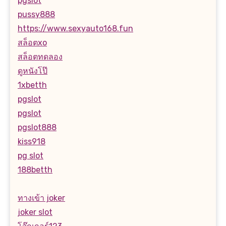
pgslot
pussy888
https://www.sexyauto168.fun
สล็อตxo
สล็อตทดลอง
ดูหนังโป๊
1xbetth
pgslot
pgslot
pgslot888
kiss918
pg slot
188betth
ทางเข้า joker
joker slot