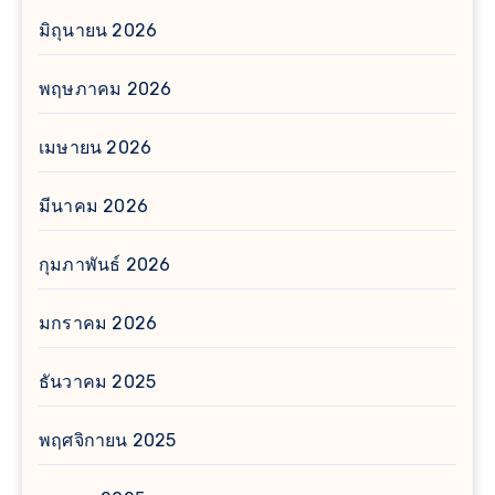
มิถุนายน 2026
พฤษภาคม 2026
เมษายน 2026
มีนาคม 2026
กุมภาพันธ์ 2026
มกราคม 2026
ธันวาคม 2025
พฤศจิกายน 2025