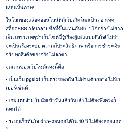
แบบเห็นภาพ!
ในโลกของสล็อตออนไลน์ที่มีเว็บเกิดใหม่เป็นดอกเห็ด
สล็อต888 กลับกลายชื่อที่ขึ้นแท่นอันดับ 1 ได้อย่างไม่ยาก
เย็น เพราะเหตุว่าเว็บไซต์นี้รู้เรื่องผู้เล่นแบบถึงใจ! ไม่ว่า
จะเป็นเรื่องระบบ ความมีประสิทธิภาพ หรือการชำระเงิน
จริง ทุกสิ่งคือของจริง ไม่จกตา
จุดเด่นของเว็บไซต์แห่งนี้คือ
• เป็นเว็บ pgslot เว็บตรงของจริง ไม่ผ่านตัวกลาง ไม่หัก
เปอร์เซ็นต์
• เกมแตกง่าย โบนัสเข้าวันแล้ววันเล่า ไม่ต้องพึ่งดวงก็
แตกได้
• ระบบเร็วทันใจ ฝาก-ถอนออโต้ใน 10 วิ ไม่ต้องคอยแอด