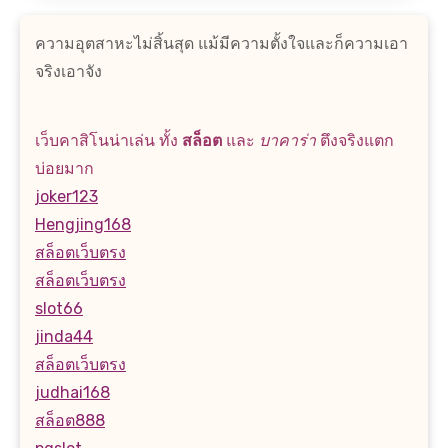
ความอุตสาหะไม่สิ้นสุด แม้มีความตั้งใจและก็ความเอา
จริงเอาจัง
เว็บคาสิโนน่าเล่น ทั้ง
สล็อต
และ
บาคาร่า
ตึงจริงแตก
บ่อยมาก
joker123
Hengjing168
สล็อตเว็บตรง
สล็อตเว็บตรง
slot66
jinda44
สล็อตเว็บตรง
judhai168
สล็อต888