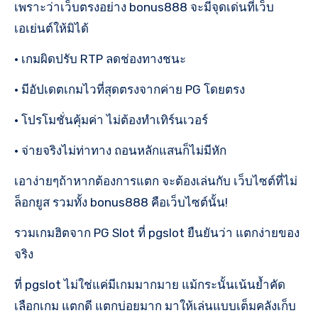
เพราะว่าเว็บตรงอย่าง bonus888 จะมีจุดเด่นที่เว็บ
เอเย่นต์ให้มิได้
• เกมผิดปรับ RTP ลดช่องทางชนะ
• มีอัปเดตเกมไวที่สุดตรงจากค่าย PG โดยตรง
• โปรโมชั่นคุ้มค่า ไม่ต้องทำเทิร์นเวอร์
• จ่ายจริงไม่ท่าทาง ถอนหลักแสนก็ไม่มีหัก
เอาง่ายๆถ้าหากต้องการแตก จะต้องเล่นกับ เว็บไซต์ที่ไม่
ล็อกยูส รวมทั้ง bonus888 คือเว็บไซต์นั้น!
รวมเกมฮิตจาก PG Slot ที่ pgslot ยืนยันว่า แตกง่ายของ
จริง
ที่ pgslot ไม่ใช่แค่มีเกมมากมาย แม้กระนั้นเน้นย้ำคัด
เลือกเกม แตกดี แตกบ่อยมาก มาให้เล่นแบบเต็มคลังเก็บ