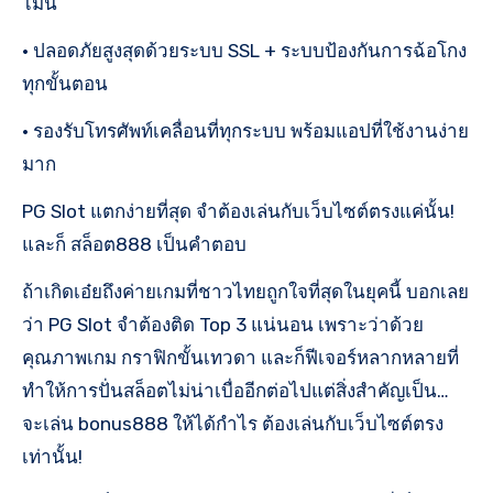
ไม่น
• ปลอดภัยสูงสุดด้วยระบบ SSL + ระบบป้องกันการฉ้อโกง
ทุกขั้นตอน
• รองรับโทรศัพท์เคลื่อนที่ทุกระบบ พร้อมแอปที่ใช้งานง่าย
มาก
PG Slot แตกง่ายที่สุด จำต้องเล่นกับเว็บไซต์ตรงแค่นั้น!
และก็ สล็อต888 เป็นคำตอบ
ถ้าเกิดเอ๋ยถึงค่ายเกมที่ชาวไทยถูกใจที่สุดในยุคนี้ บอกเลย
ว่า PG Slot จำต้องติด Top 3 แน่นอน เพราะว่าด้วย
คุณภาพเกม กราฟิกขั้นเทวดา และก็ฟีเจอร์หลากหลายที่
ทำให้การปั่นสล็อตไม่น่าเบื่ออีกต่อไปแต่สิ่งสำคัญเป็น…
จะเล่น bonus888 ให้ได้กำไร ต้องเล่นกับเว็บไซต์ตรง
เท่านั้น!