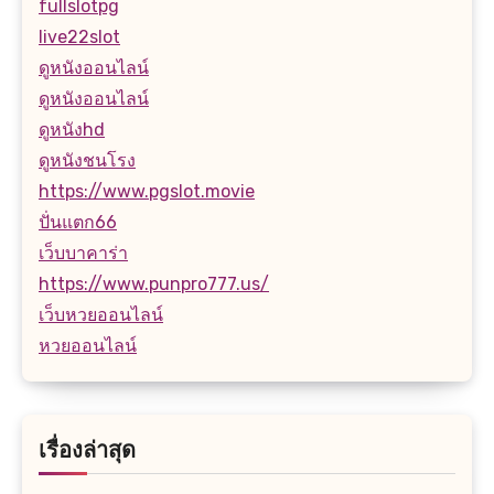
fullslotpg
live22slot
ดูหนังออนไลน์
ดูหนังออนไลน์
ดูหนังhd
ดูหนังชนโรง
https://www.pgslot.movie
ปั่นแตก66
เว็บบาคาร่า
https://www.punpro777.us/
เว็บหวยออนไลน์
หวยออนไลน์
เรื่องล่าสุด