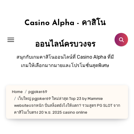
Skip
to
content
Casino Alpha - คาสิโน
ออนไลน์ครบวงจร
สนุกกับเกมคาสิโนออนไลน์ที่ Casino Alpha ที่มี
เกมให้เลือกมากมายและโปรโมชั่นสุดพิเศษ
Home
pgjoker69
เว็บใหญ่ pgjoker69 ใหม่ล่าสุด Top 23 by Mammie
websiteแจกหนัก ปั่นสล็อตยังไงให้แตก? รวมสูตร PG SLOT จาก
คาสิโนเว็บตรง 20 พ.ย. 2025 casino online