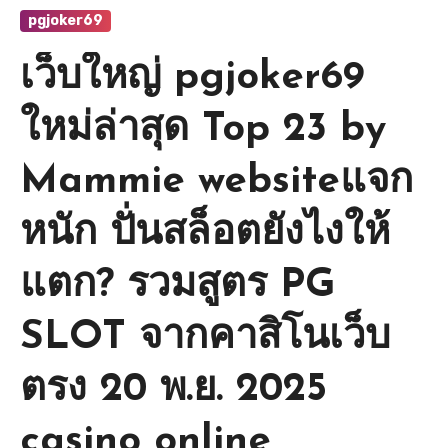
pgjoker69
เว็บใหญ่ pgjoker69
ใหม่ล่าสุด Top 23 by
Mammie websiteแจก
หนัก ปั่นสล็อตยังไงให้
แตก? รวมสูตร PG
SLOT จากคาสิโนเว็บ
ตรง 20 พ.ย. 2025
casino online