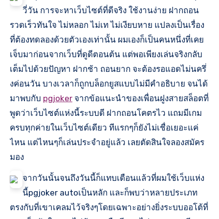
วี่วัน การจะหาเว็บไซต์ที่ดีจริง ใช้งานง่าย ฝากถอน
รวดเร็วทันใจ ไม่หลอก ไม่เท ไม่เงียบหาย แปลงเป็นเรื่อง
ที่ต้องทดลองด้วยตัวเองเท่านั้น ผมเองก็เป็นคนหนึ่งที่เคย
เจ็บมาก่อนจากเว็บที่ดูดีตอนต้น แต่พอเพียงเล่นจริงกลับ
เต็มไปด้วยปัญหา ฝากช้า ถอนยาก จะต้องรอแอดไม่นครึ่
งค่อนวัน บางเวลาก็ถูกบล็อกยูสแบบไม่มีคำอธิบาย จนได้
มาพบกับ
pgjoker
จากข้อแนะนำของเพื่อนฝูงสายสล็อตที่
พูดว่าเว็บไซต์แห่งนี้ระบบดี ฝากถอนโคตรไว แถมมีเกม
ครบทุกค่ายในเว็บไซต์เดียว ทีแรกๆก็ยังไม่เชื่อเยอะแค่
ไหน แต่ไหนๆก็เล่นประจำอยู่แล้ว เลยตัดสินใจลองสมัคร
มอง
จากวันนั้นจนถึงวันนี้ก็แทบเดือนแล้วที่ผมใช้เว็บแห่ง
นี้pgjoker autoเป็นหลัก และก็พบว่าหลายประเภท
ตรงกับที่เขาเคลมไว้จริงๆโดยเฉพาะอย่างยิ่งระบบออโต้ที่