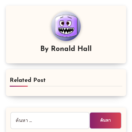
By
Ronald Hall
Related Post
ค้นหา
สำหรับ: