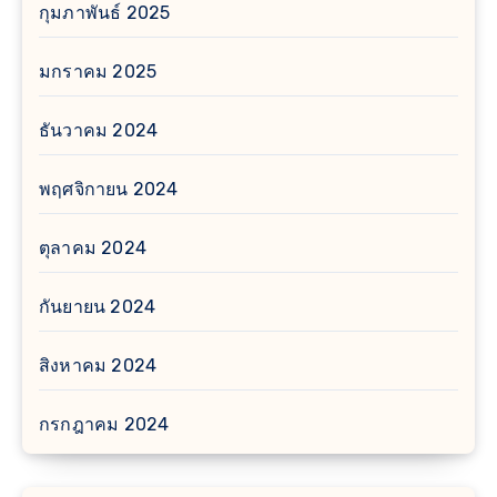
กุมภาพันธ์ 2025
มกราคม 2025
ธันวาคม 2024
พฤศจิกายน 2024
ตุลาคม 2024
กันยายน 2024
สิงหาคม 2024
กรกฎาคม 2024