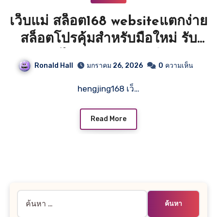
เว็บแม่ สล็อต168 websiteแตกง่าย
สล็อตโปรคุ้มสำหรับมือใหม่ รับ
แล้วเล่นได้ยาว เครดิตฟรี Top 16
Ronald Hall
มกราคม 26, 2026
0
ความเห็น
by Allan hengjing168.golf 22
hengjing168 เว็…
March 26 คาสิโน
Read More
ค้นหา
สำหรับ: