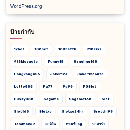
WordPress.org
ป้ายกำกับ
1xbet
188bet
188betth
918Kiss
918kissauto
Funny18
Hengjing168
Hongkong456
Joker123
Joker123auto
Lotto888
Pg77
Pg99
PGSlot
Pussy888
Sagame
Sagame168
Slot
Slot168
Slotxo
Slotxo24hr
Sretthi99
Temmax69
คาสิโน
ทางเข้าpg
บาคาร่า