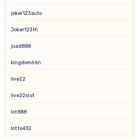
joker123auto
Joker123th
juad888
kingdom66n
live22
live22slot
lot888
lotto432