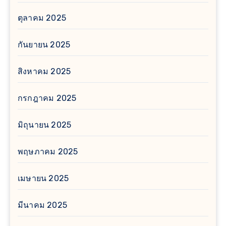
ตุลาคม 2025
กันยายน 2025
สิงหาคม 2025
กรกฎาคม 2025
มิถุนายน 2025
พฤษภาคม 2025
เมษายน 2025
มีนาคม 2025