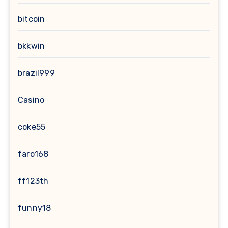
bitcoin
bkkwin
brazil999
Casino
coke55
faro168
ff123th
funny18