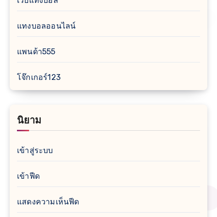
เว็บแทงบอล
แทงบอลออนไลน์
แพนด้า555
โจ๊กเกอร์123
นิยาม
เข้าสู่ระบบ
เข้าฟีด
แสดงความเห็นฟีด