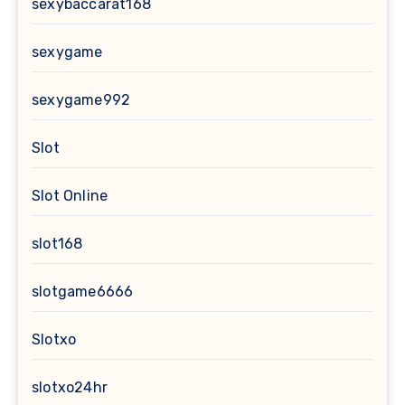
sexybaccarat168
sexygame
sexygame992
Slot
Slot Online
slot168
slotgame6666
Slotxo
slotxo24hr