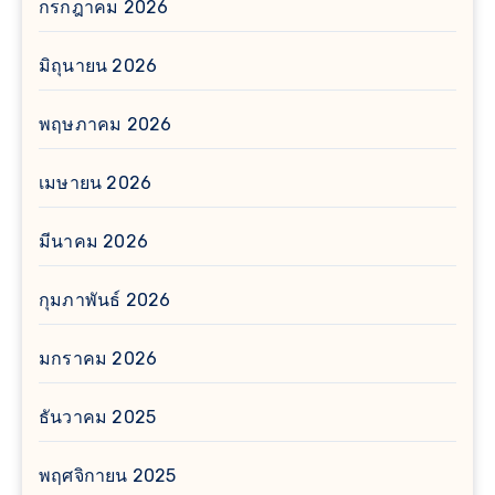
กรกฎาคม 2026
มิถุนายน 2026
พฤษภาคม 2026
เมษายน 2026
มีนาคม 2026
กุมภาพันธ์ 2026
มกราคม 2026
ธันวาคม 2025
พฤศจิกายน 2025