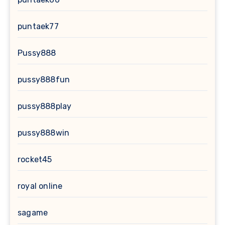
puntaek77
Pussy888
pussy888fun
pussy888play
pussy888win
rocket45
royal online
sagame