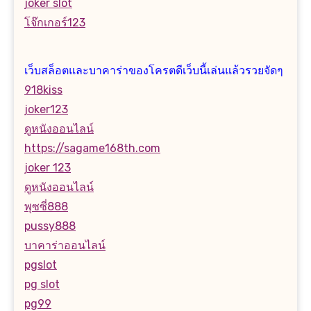
joker slot
โจ๊กเกอร์123
เว็บสล็อตและบาคาร่าของโครตดีเว็บนี้เล่นแล้วรวยจัดๆ
918kiss
joker123
ดูหนังออนไลน์
https://sagame168th.com
joker 123
ดูหนังออนไลน์
พุซซี่888
pussy888
บาคาร่าออนไลน์
pgslot
pg slot
pg99