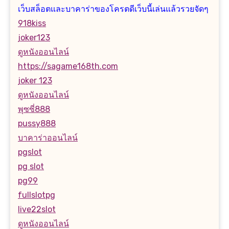
เว็บสล็อตและบาคาร่าของโครตดีเว็บนี้เล่นแล้วรวยจัดๆ
918kiss
joker123
ดูหนังออนไลน์
https://sagame168th.com
joker 123
ดูหนังออนไลน์
พุซซี่888
pussy888
บาคาร่าออนไลน์
pgslot
pg slot
pg99
fullslotpg
live22slot
ดูหนังออนไลน์