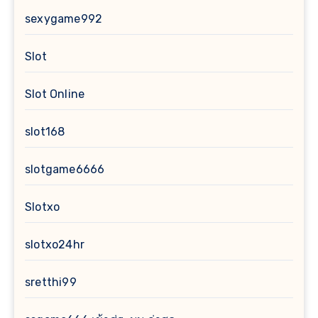
sexygame992
Slot
Slot Online
slot168
slotgame6666
Slotxo
slotxo24hr
sretthi99