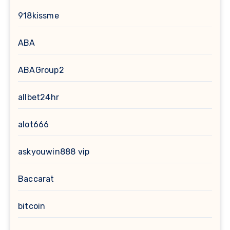
918kissme
ABA
ABAGroup2
allbet24hr
alot666
askyouwin888 vip
Baccarat
bitcoin