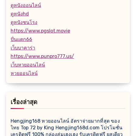
ดูหนังออนไลน์
ดูหนังhd
ดูหนังชนโรง
https://www.pgslot.movie
ปั่นแตก66
เว็บบาคาร่า
https://www.punpro777.us/
เว็บหวยออนไลน์
หวยออนไลน์
เรื่องล่าสุด
Hengjing168 หวยออนไลน์ อัตราจ่ายมากที่สุด ของ
ไทย Top 72 by King Hengjing168d.com โปรโมชั่น
เครดิตฟรี 100% กล่องสุ่มเฮงเฮง รับเครดิตฟรี ยูสเดียว