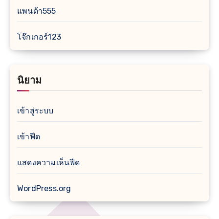
แพนด้า555
โจ๊กเกอร์123
นิยาม
เข้าสู่ระบบ
เข้าฟีด
แสดงความเห็นฟีด
WordPress.org