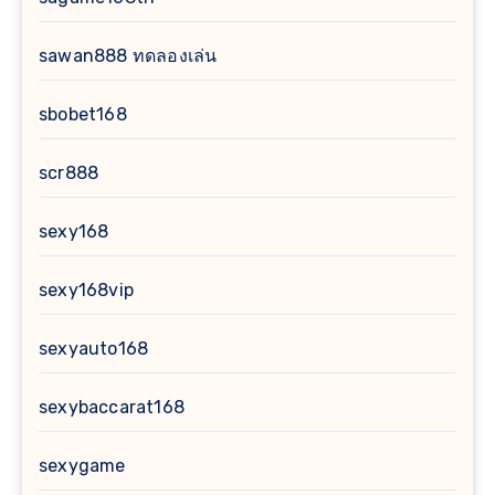
sawan888 ทดลองเล่น
sbobet168
scr888
sexy168
sexy168vip
sexyauto168
sexybaccarat168
sexygame