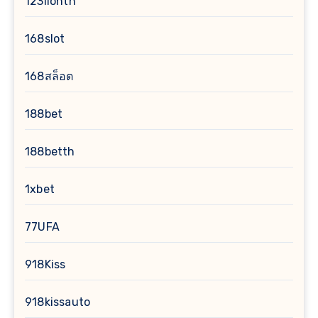
123lionth
168slot
168สล็อต
188bet
188betth
1xbet
77UFA
918Kiss
918kissauto