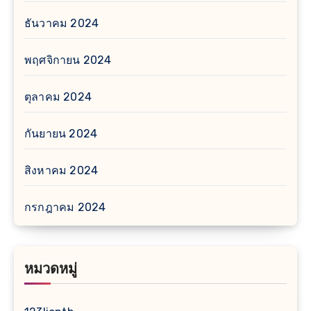
ธันวาคม 2024
พฤศจิกายน 2024
ตุลาคม 2024
กันยายน 2024
สิงหาคม 2024
กรกฎาคม 2024
หมวดหมู่