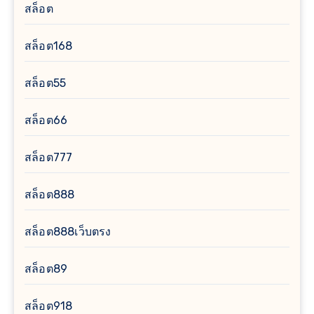
สล็อต
สล็อต168
สล็อต55
สล็อต66
สล็อต777
สล็อต888
สล็อต888เว็บตรง
สล็อต89
สล็อต918