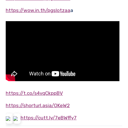
https://wow.in.th/pgslotzaa
a
https://t.co/s4vqCkppBV
https://shorturl.asia/OKeW2
https://cutt.ly/7eBWffy7