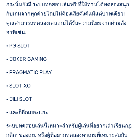
กระนั้นยังมี ระบบทดสอบเล่นฟรี ที่ให้ท่านได้ทดลองสนุก
กับเกมจากทุกค่ายโดยไม่ต้องเสียตังค์แม้แต่บาทเดียว!
คุณสามารถทดลองเล่นเกมได้รับความนิยมจากค่ายดัง
อาทิเช่น:
• PG SLOT
• JOKER GAMING
• PRAGMATIC PLAY
• SLOT XO
• JILI SLOT
• และก็อีกเยอะแยะ
ระบบทดสอบเล่นนี้เหมาะสำหรับผู้เล่นที่อยากเล่าเรียนกฎ
กติกาของเกม หรือผู้ที่อยากทดลองหาเกมที่เหมาะสมกับ