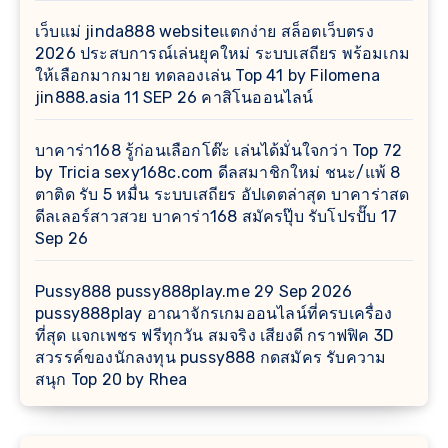
เว็บแม่ jinda888 websiteแตกง่าย สล็อตเว็บตรง
2026 ประสบการณ์เล่นยุคใหม่ ระบบเสถียร พร้อมเกม
ให้เลือกมากมาย ทดลองเล่น Top 41 by Filomena
jin888.asia 11 SEP 26 คาสิโนออนไลน์
บาคาร่า168 รู้ก่อนเลือกโต๊ะ เล่นได้มั่นใจกว่า Top 72
by Tricia sexy168c.com ดีลสมาชิกใหม่ ชนะ/แพ้ 8
ตาติด รับ 5 หมื่น ระบบเสถียร อัปเดตล่าสุด บาคาร่าสด
ดีลเลอร์สาวสวย บาคาร่า168 สมัครปุ๊บ รับโปรปั๊บ 17
Sep 26
Pussy888 pussy888play.me 29 Sep 2026
pussy888play อาณาจักรเกมออนไลน์ที่ครบเครื่อง
ที่สุด แจกเพชร ฟรีทุกวัน สมจริง เสียงดี กราฟฟิค 3D
สวรรค์ของนักลงทุน pussy888 กดสมัคร รับความ
สนุก Top 20 by Rhea