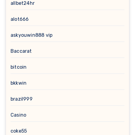
allbet24hr
alot666
askyouwin888 vip
Baccarat
bitcoin
bkkwin
brazil999
Casino
coke55