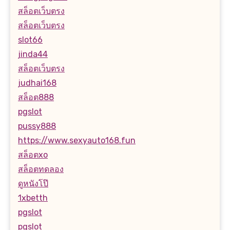
สล็อตเว็บตรง
สล็อตเว็บตรง
slot66
jinda44
สล็อตเว็บตรง
judhai168
สล็อต888
pgslot
pussy888
https://www.sexyauto168.fun
สล็อตxo
สล็อตทดลอง
ดูหนังโป๊
1xbetth
pgslot
pgslot