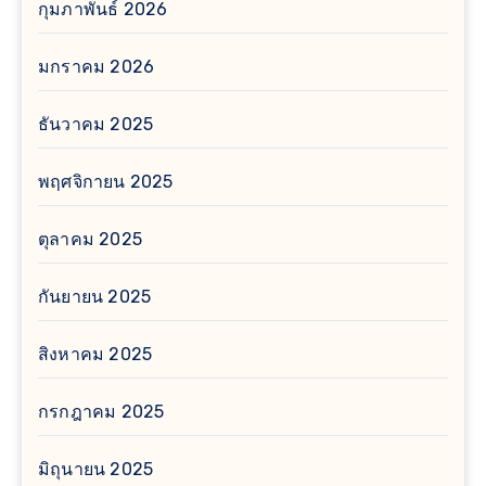
กุมภาพันธ์ 2026
มกราคม 2026
ธันวาคม 2025
พฤศจิกายน 2025
ตุลาคม 2025
กันยายน 2025
สิงหาคม 2025
กรกฎาคม 2025
มิถุนายน 2025