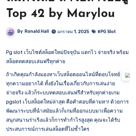
Top 42 by Marylou
By
Ronald Hall
มกราคม 1, 2025
#PG Slot
Pg slot เว็บไซต์สล็อตใหม่ปัจจุบัน แตกไว จ่ายจริง พร้อม
สล็อตทดสอบเล่นฟรีทุกค่าย
ถ้าเกิดคุณกำลังมองหาเว็บสล็อตออนไลน์ที่ตอบโจทย์
ทุกความอยากได้ ทั้งยังในเรื่องเกี่ยวกับการเล่นง่าย
จ่ายจริง แล้วก็ระบบทดสอบเล่นฟรีสำหรับทุกค่ายเกม
pgslot เว็บสล็อตใหม่ล่าสุด คือคำตอบที่ตามหา! ด้วยการ
พัฒนาระบบที่นำสมัยแล้วก็เกมที่ออกแบบมาเพื่อความ
สนุกสนานร่าเริงแล้วก็การทำกำไรสูงสุด คุณจะได้รับ
ประสบการณ์การเล่นสล็อตที่ไม่ซ้ำใคร