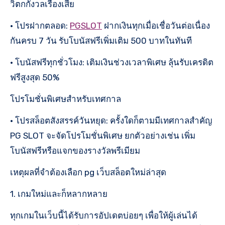
วิตกกังวลเรื่องเสีย
• โปรฝากตลอด:
PGSLOT
ฝากเงินทุกเมื่อเชื่อวันต่อเนื่อง
กันครบ 7 วัน รับโบนัสฟรีเพิ่มเติม 500 บาทในทันที
• โบนัสฟรีทุกชั่วโมง: เติมเงินช่วงเวลาพิเศษ ลุ้นรับเครดิต
ฟรีสูงสุด 50%
โปรโมชั่นพิเศษสำหรับเทศกาล
• โปรสล็อตสังสรรค์วันหยุด: ครั้งใดก็ตามมีเทศกาลสำคัญ
PG SLOT จะจัดโปรโมชั่นพิเศษ ยกตัวอย่างเช่น เพิ่ม
โบนัสฟรีหรือแจกของรางวัลพรีเมียม
เหตุผลที่จำต้องเลือก pg เว็บสล็อตใหม่ล่าสุด
1. เกมใหม่และก็หลากหลาย
ทุกเกมในเว็บนี้ได้รับการอัปเดตบ่อยๆ เพื่อให้ผู้เล่นได้