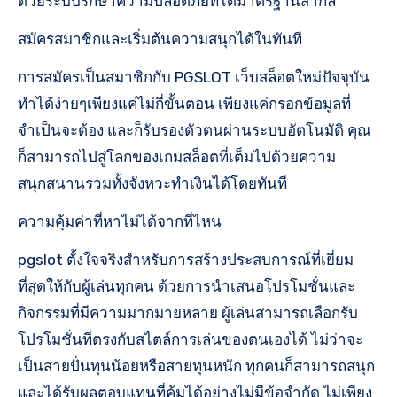
ด้วยระบบรักษาความปลอดภัยที่ได้มาตรฐานสากล
สมัครสมาชิกและเริ่มต้นความสนุกได้ในทันที
การสมัครเป็นสมาชิกกับ PGSLOT เว็บสล็อตใหม่ปัจจุบัน
ทำได้ง่ายๆเพียงแค่ไม่กี่ขั้นตอน เพียงแค่กรอกข้อมูลที่
จำเป็นจะต้อง และก็รับรองตัวตนผ่านระบบอัตโนมัติ คุณ
ก็สามารถไปสู่โลกของเกมสล็อตที่เต็มไปด้วยความ
สนุกสนานรวมทั้งจังหวะทำเงินได้โดยทันที
ความคุ้มค่าที่หาไม่ได้จากที่ไหน
pgslot ตั้งใจจริงสำหรับการสร้างประสบการณ์ที่เยี่ยม
ที่สุดให้กับผู้เล่นทุกคน ด้วยการนำเสนอโปรโมชั่นและ
กิจกรรมที่มีความมากมายหลาย ผู้เล่นสามารถเลือกรับ
โปรโมชั่นที่ตรงกับสไตล์การเล่นของตนเองได้ ไม่ว่าจะ
เป็นสายปั่นทุนน้อยหรือสายทุนหนัก ทุกคนก็สามารถสนุก
และได้รับผลตอบแทนที่คุ้มได้อย่างไม่มีข้อจำกัด ไม่เพียง