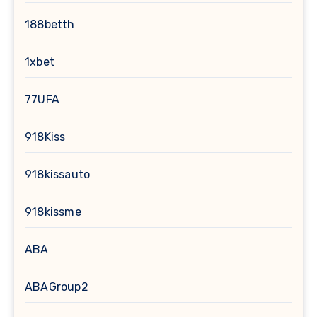
188betth
1xbet
77UFA
918Kiss
918kissauto
918kissme
ABA
ABAGroup2