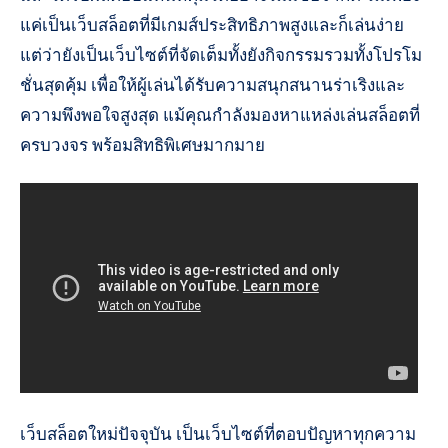
แค่เป็นเว็บสล็อตที่มีเกมส์ประสิทธิภาพสูงและก็เล่นง่าย
แต่ว่ายังเป็นเว็บไซต์ที่จัดเต็มทั้งยังกิจกรรมรวมทั้งโปรโม
ชั่นสุดคุ้ม เพื่อให้ผู้เล่นได้รับความสนุกสนานร่าเริงและ
ความพึงพอใจสูงสุด แม้คุณกำลังมองหาแหล่งเล่นสล็อตที่
ครบวงจร พร้อมสิทธิพิเศษมากมาย
เว็บสล็อตใหม่ปัจจุบัน เป็นเว็บไซต์ที่ตอบปัญหาทุกความ