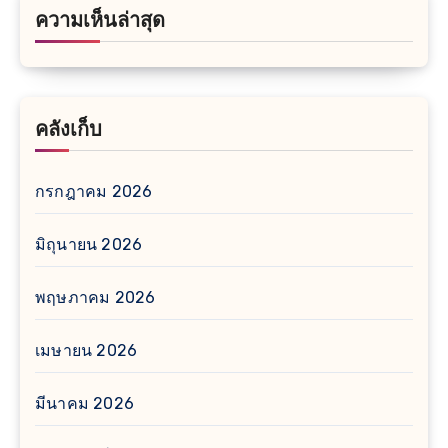
ความเห็นล่าสุด
คลังเก็บ
กรกฎาคม 2026
มิถุนายน 2026
พฤษภาคม 2026
เมษายน 2026
มีนาคม 2026