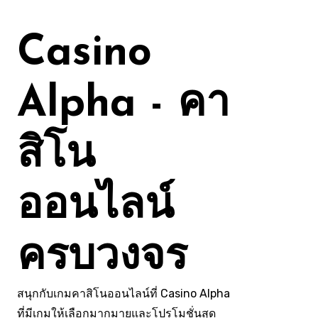
Skip
to
Casino
content
Alpha - คา
สิโน
ออนไลน์
ครบวงจร
สนุกกับเกมคาสิโนออนไลน์ที่ Casino Alpha
ที่มีเกมให้เลือกมากมายและโปรโมชั่นสุด