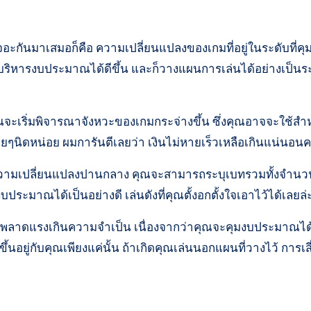
ะกันมาเสมอก็คือ ความเปลี่ยนแปลงของเกมที่อยู่ในระดับที่คุ
ก บริหารงบประมาณได้ดีขึ้น และก็วางแผนการเล่นได้อย่างเป็นร
คุณจะเริ่มพิจารณาจังหวะของเกมกระจ่างขึ้น ซึ่งคุณอาจจะใช้สำห
อยๆนิดหน่อย ผมการันตีเลยว่า เงินไม่หายเร็วเหลือเกินแน่นอนค
กมมีความเปลี่ยนแปลงปานกลาง คุณจะสามารถระบุเบทรวมทั้งจำน
ประมาณได้เป็นอย่างดี เล่นดังที่คุณตั้งอกตั้งใจเอาไว้ได้เลยล
่พลาดแรงเกินความจำเป็น เนื่องจากว่าคุณจะคุมงบประมาณได้
ึ้นอยู่กับคุณเพียงแค่นั้น ถ้าเกิดคุณเล่นนอกแผนที่วางไว้ การเสี่