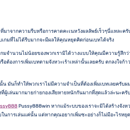
ใจที่มาจากความรีบหรือการคาดคะเนหวังผลลัพธ์เร็วๆนี่แหละครับ
เกมที่ไม่ได้รีบมากจะมีผลให้คุณหยุดคิดก่อนเบทได้จริง
n เกมจำนวนไม่น้อยของพวกเรามิได้วางแบบให้คุณมีความรู้สึกว
รือต้องการเพิ่มเบทตามจังหวะเร้าเหล่านั้นเลยครับ ตกลงใจก้าว
นั้น มันก็ทำให้พวกเราไม่มีความจำเป็นที่ต้องเพิ่มเบทเลยครับผ
ิ่งที่ผู้เล่นมากมายก่ายกองเสียหายหนักกันมากที่สุดแล้วล่ะนะคร
ssy888
Pussy888win หากแม้ระบบของเราจะมิได้สร้างจังหวะ
บในการเล่นแค่นั้น แต่หากคุณอยากเพิ่มซะอย่างก็ไม่มีอะไรหยุ