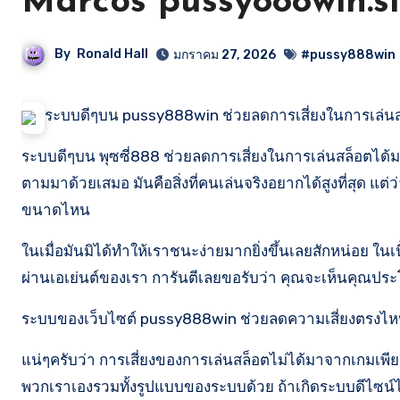
Marcos pussy888win.s
By
Ronald Hall
มกราคม 27, 2026
#pussy888win
ระบบดีๆบน pussy888win ช่วยลดการเสี่ยงในการเล่น
ระบบดีๆบน พุซซี่888 ช่วยลดการเสี่ยงในการเล่นสล็อตได้
ตามมาด้วยเสมอ มันคือสิ่งที่คนเล่นจริงอยากได้สูงที่สุด แต
ขนาดไหน
ในเมื่อมันมิได้ทำให้เราชนะง่ายมากยิ่งขึ้นเลยสักหน่อย ใ
ผ่านเอเย่นต์ของเรา การันตีเลยขอรับว่า คุณจะเห็นคุณประโ
ระบบของเว็บไซต์ pussy888win ช่วยลดความเสี่ยงตรงไห
แน่ๆครับว่า การเสี่ยงของการเล่นสล็อตไม่ได้มาจากเกมเพี
พวกเราเองรวมทั้งรูปแบบของระบบด้วย ถ้าเกิดระบบดีไซน์ได