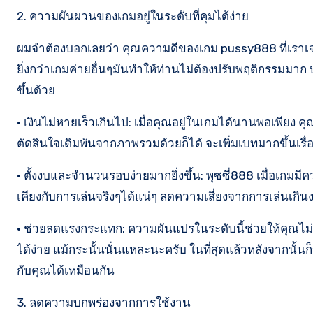
2. ความผันผวนของเกมอยู่ในระดับที่คุมได้ง่าย
ผมจำต้องบอกเลยว่า คุณความดีของเกม pussy888 ที่เราเจอ
ยิ่งกว่าเกมค่ายอื่นๆมันทำให้ท่านไม่ต้องปรับพฤติกรรมมา
ขึ้นด้วย
• เงินไม่หายเร็วเกินไป: เมื่อคุณอยู่ในเกมได้นานพอเพียง 
ตัดสินใจเดิมพันจากภาพรวมด้วยก็ได้ จะเพิ่มเบทมากขึ้นเรื่
• ตั้งงบและจำนวนรอบง่ายมากยิ่งขึ้น: พุซซี่888 เมื่อเ
เคียงกับการเล่นจริงๆได้แน่ๆ ลดความเสี่ยงจากการเล่นเกินงบ
• ช่วยลดแรงกระแทก: ความผันแปรในระดับนี้ช่วยให้คุณไม
ได้ง่าย แม้กระนั้นนั่นแหละนะครับ ในที่สุดแล้วหลังจากนั้นก็ข
กับคุณได้เหมือนกัน
3. ลดความบกพร่องจากการใช้งาน