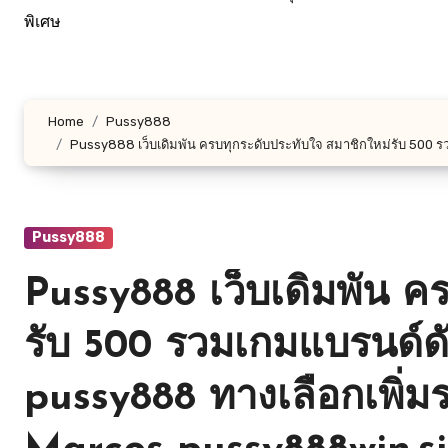
พิเศษ
Home
Pussy888
Pussy888 เว็บเดิมพัน ครบทุกระดับประทับใจ สมาชิกใหม่รับ 500 รว
Pussy888
Pussy888 เว็บเดิมพัน ค
รับ 500 รวมเกมแบรนด์ดั
pussy888 ทางเลือกเพิ่มรา