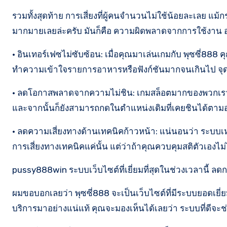
รวมทั้งสุดท้าย การเสี่ยงที่ผู้คนจำนวนไม่ใช้น้อยละเลย แม
มากมายเลยล่ะครับ มันก็คือ ความผิดพลาดจากการใช้งาน อย่
• อินเทอร์เฟซไม่ซับซ้อน: เมื่อคุณมาเล่นเกมกับ พุซซี่888 ค
ทำความเข้าใจรายการอาหารหรือฟังก์ชันมากจนเกินไป จุดโฟ
• ลดโอกาสพลาดจากความไม่ชิน: เกมสล็อตมากของพวกเราจะ
และจากนั้นก็ยังสามารถกดในตำแหน่งเดิมที่เคยชินได้ต
• ลดความเสี่ยงทางด้านเทคนิคก้าวหน้า: แน่นอนว่า ระบบเหล่า
การเสี่ยงทางเทคนิคแค่นั้น แต่ว่าถ้าคุณควบคุมสติตัวเองไม่ไ
pussy888win ระบบเว็บไซต์ที่เยี่ยมที่สุดในช่วงเวลานี้ ล
ผมขอบอกเลยว่า พุซซี่888 จะเป็นเว็บไซต์ที่มีระบบยอดเยี่ยม
บริการมาอย่างแน่แท้ คุณจะมองเห็นได้เลยว่า ระบบที่ดีจะช