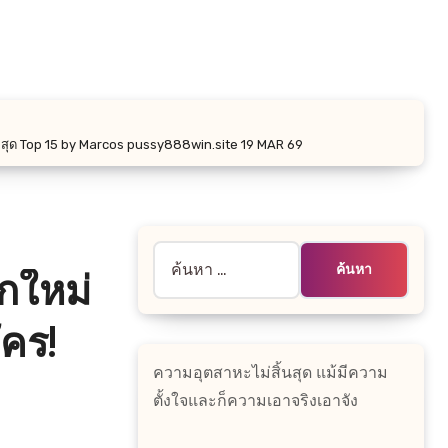
ที่สุด Top 15 by Marcos pussy888win.site 19 MAR 69
ค้นหา
สำหรับ:
กใหม่
คร!
ความอุตสาหะไม่สิ้นสุด แม้มีความ
ตั้งใจและก็ความเอาจริงเอาจัง