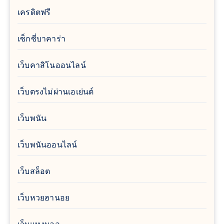
เครดิตฟรี
เซ็กซี่บาคาร่า
เว็บคาสิโนออนไลน์
เว็บตรงไม่ผ่านเอเย่นต์
เว็บพนัน
เว็บพนันออนไลน์
เว็บสล็อต
เว็บหวยฮานอย