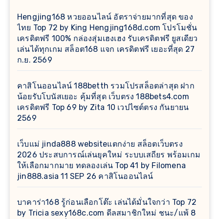
Hengjing168 หวยออนไลน์ อัตราจ่ายมากที่สุด ของ
ไทย Top 72 by King Hengjing168d.com โปรโมชั่น
เครดิตฟรี 100% กล่องสุ่มเฮงเฮง รับเครดิตฟรี ยูสเดียว
เล่นได้ทุกเกม สล็อต168 แจก เครดิตฟรี เยอะที่สุด 27
ก.ย. 2569
คาสิโนออนไลน์ 188betth รวมโปรสล็อตล่าสุด ฝาก
น้อยรับโบนัสเยอะ คุ้มที่สุด เว็บตรง 188bets4.com
เครดิตฟรี Top 69 by Zita 10 เวปไซต์ตรง กันยายน
2569
เว็บแม่ jinda888 websiteแตกง่าย สล็อตเว็บตรง
2026 ประสบการณ์เล่นยุคใหม่ ระบบเสถียร พร้อมเกม
ให้เลือกมากมาย ทดลองเล่น Top 41 by Filomena
jin888.asia 11 SEP 26 คาสิโนออนไลน์
บาคาร่า168 รู้ก่อนเลือกโต๊ะ เล่นได้มั่นใจกว่า Top 72
by Tricia sexy168c.com ดีลสมาชิกใหม่ ชนะ/แพ้ 8