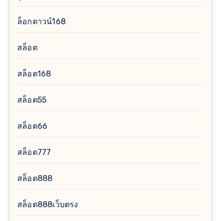
ล็อกดาวน์168
สล็อต
สล็อต168
สล็อต55
สล็อต66
สล็อต777
สล็อต888
สล็อต888เว็บตรง