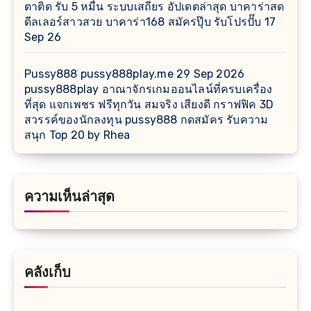
ตาติด รับ 5 หมื่น ระบบเสถียร อัปเดตล่าสุด บาคาร่าสด
ดีลเลอร์สาวสวย บาคาร่า168 สมัครปุ๊บ รับโปรปั๊บ 17
Sep 26
Pussy888 pussy888play.me 29 Sep 2026
pussy888play อาณาจักรเกมออนไลน์ที่ครบเครื่อง
ที่สุด แจกเพชร ฟรีทุกวัน สมจริง เสียงดี กราฟฟิค 3D
สวรรค์ของนักลงทุน pussy888 กดสมัคร รับความ
สนุก Top 20 by Rhea
ความเห็นล่าสุด
คลังเก็บ