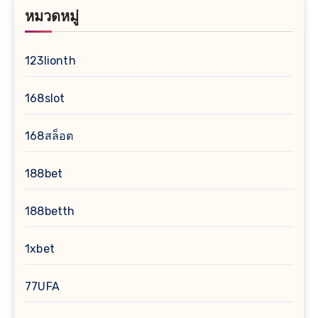
หมวดหมู่
123lionth
168slot
168สล็อต
188bet
188betth
1xbet
77UFA