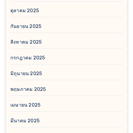
ตุลาคม 2025
กันยายน 2025
สิงหาคม 2025
กรกฎาคม 2025
มิถุนายน 2025
พฤษภาคม 2025
เมษายน 2025
มีนาคม 2025