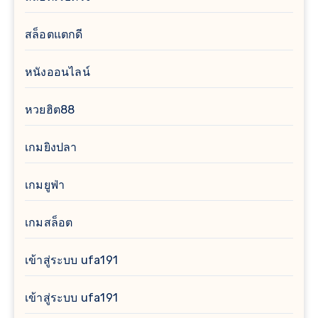
สล็อตแตกดี
หนังออนไลน์
หวยฮิต88
เกมยิงปลา
เกมยูฟ่า
เกมสล็อต
เข้าสู่ระบบ ufa191
เข้าสู่ระบบ ufa191