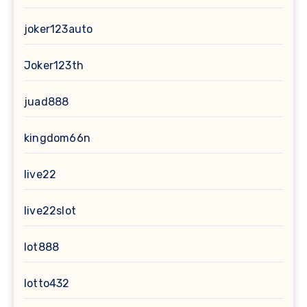
joker123auto
Joker123th
juad888
kingdom66n
live22
live22slot
lot888
lotto432