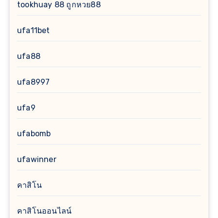
tookhuay 88 ถูกหวย88
ufa11bet
ufa88
ufa8997
ufa9
ufabomb
ufawinner
คาสิโน
คาสิโนออนไลน์