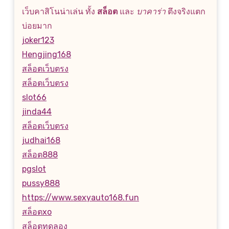
เว็บคาสิโนน่าเล่น ทั้ง
สล็อต
และ
บาคาร่า
ตึงจริงแตก
บ่อยมาก
joker123
Hengjing168
สล็อตเว็บตรง
สล็อตเว็บตรง
slot66
jinda44
สล็อตเว็บตรง
judhai168
สล็อต888
pgslot
pussy888
https://www.sexyauto168.fun
สล็อตxo
สล็อตทดลอง