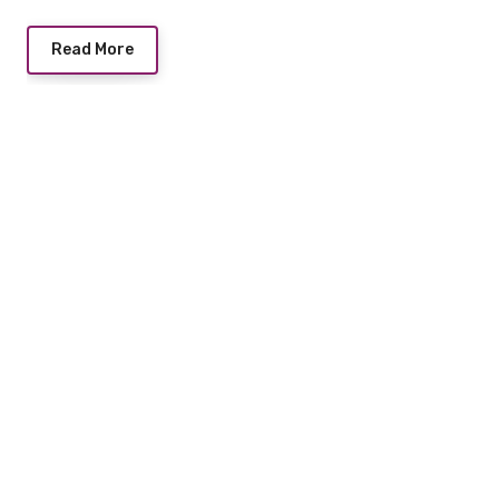
Read More