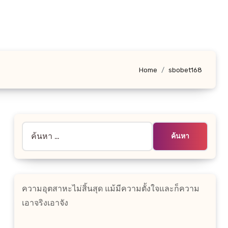
Home
sbobet168
ค้นหา
สำหรับ:
ความอุตสาหะไม่สิ้นสุด แม้มีความตั้งใจและก็ความ
เอาจริงเอาจัง