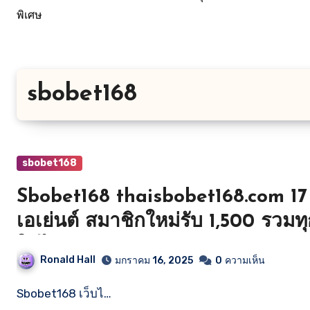
พิเศษ
sbobet168
sbobet168
Sbobet168 thaisbobet168.com 17 
เอเย่นต์ สมาชิกใหม่รับ 1,500 รวมท
ในไทย Top 7 by Alphonse
Ronald Hall
มกราคม 16, 2025
0
ความเห็น
Sbobet168 เว็บไ…