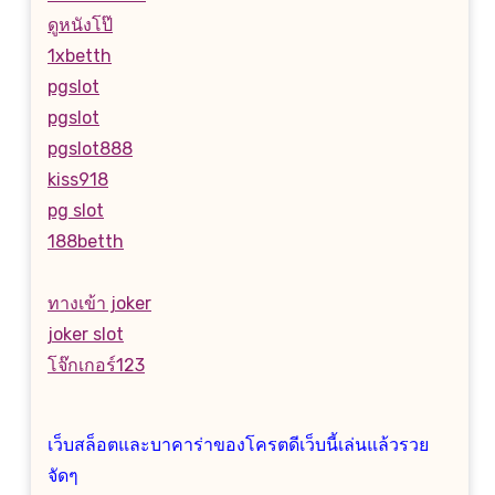
ดูหนังโป๊
1xbetth
pgslot
pgslot
pgslot888
kiss918
pg slot
188betth
ทางเข้า joker
joker slot
โจ๊กเกอร์123
เว็บสล็อตและบาคาร่าของโครตดีเว็บนี้เล่นแล้วรวย
จัดๆ