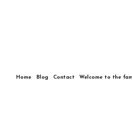
Home
Blog
Contact
Welcome to the fam